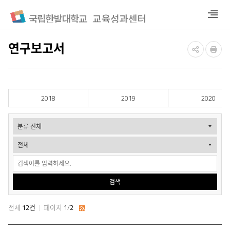
열
기
연구보고서
2018
2019
2020
게
시
물
검
검색
색
전체
12건
페이지
1
/
2
RSS