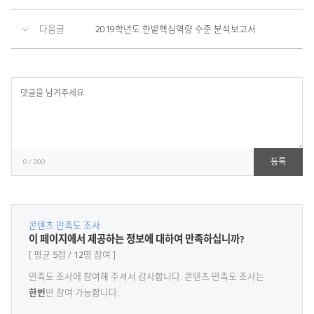
다음글
2019학년도 한밭핵심역량 수준 분석보고서
등
록
등록
0
/ 200
콘텐츠 만족도 조사
콘
이 페이지에서 제공하는 정보에 대하여 만족하십니까?
텐
평균
5
점
12
명 참여
츠
만
만족도 조사에
참여해 주셔서 감사
합니다. 콘텐츠 만족도 조사는
족
한번
만 참여 가능합니다.
도