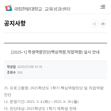
열
기
공지사항
[2025-1] 학생역량진단(핵심역량,직업역량) 실시 안내
작성일
2025/07/08 10:19
조회수
563
가
.
프로그램명
: 2025
학년도
1
학기 핵심역량진단 및 직업역량
진단
나
.
운영기간
: 2025. 3. 4.(
화
) ~ 2025. 6. 30.(
월
)
다
.
진단대상
: 2025
학년도
1
학기 재학생 전체