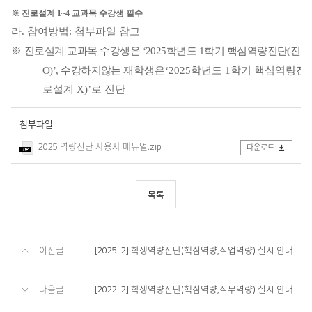
※
진로설계
1~4
교과목 수강생 필수
라
.
참여방법
: 첨부파일
참고
※
진로설계 교과목 수강생은
‘2025
학년도
1
학기 핵심역량진단
(
진로
O)’,
수강하지않는
재학생은
‘2025
학년도
1
학기 핵심역량진
로설계
X)’
로 진단
첨부파일
2025 역량진단 사용자 매뉴얼.zip
다운로드
목록
이전글
[2025-2] 학생역량진단(핵심역량,직업역량) 실시 안내
다음글
[2022-2] 학생역량진단(핵심역량,직무역량) 실시 안내