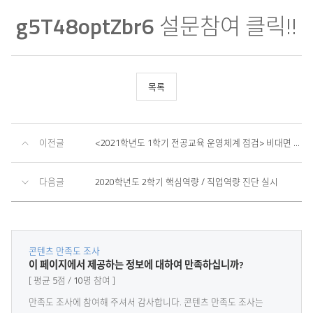
g5T48optZbr6
설문참여 클릭!!
목록
이전글
<2021학년도 1학기 전공교육 운영체계 점검> 비대면 설명회 개최
다음글
2020학년도 2학기 핵심역량 / 직업역량 진단 실시
콘텐츠 만족도 조사
콘
이 페이지에서 제공하는 정보에 대하여 만족하십니까?
텐
평균
5
점
10
명 참여
츠
만
만족도 조사에
참여해 주셔서 감사
합니다. 콘텐츠 만족도 조사는