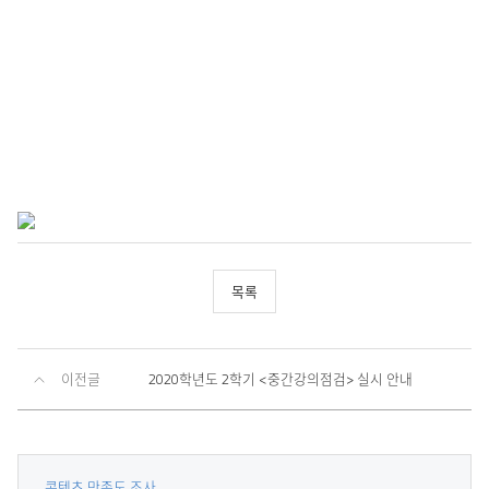
목록
이전글
2020학년도 2학기 <중간강의점검> 실시 안내
콘텐츠 만족도 조사
콘