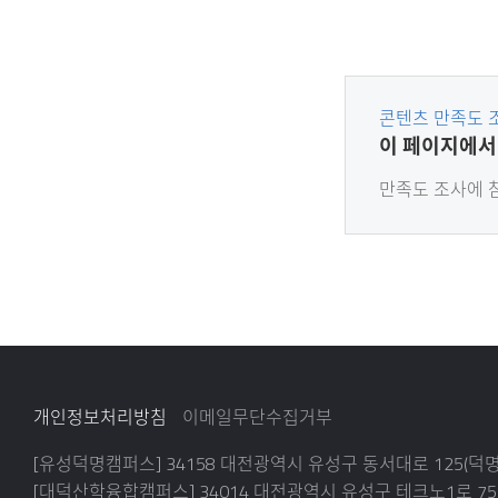
콘텐츠 만족도 
콘
이 페이지에서
텐
츠
만족도 조사에
만
족
도
조
사
개인정보처리방침
이메일무단수집거부
[유성덕명캠퍼스] 34158 대전광역시 유성구 동서대로 125(
[대덕산학융합캠퍼스] 34014 대전광역시 유성구 테크노1로 75