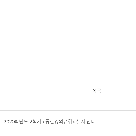
목록
2020학년도 2학기 <중간강의점검> 실시 안내