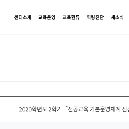
센터소개
교육운영
교육환류
역량진단
새소식
2020학년도 2학기「전공교육 기본운영체계 