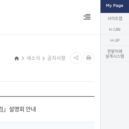
열
사이트맵
기
H-CAN
H-UP
한밭미래
설계시스템
새소식
공지사항
홈
점검」설명회 안내